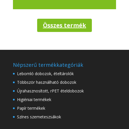
Összes termék
Népszerű termékkategóriák
Lebomló dobozok, ételtárolók
Többször használható dobozok
Újrahasznosított, rPET ételdobozok
Higiéniai termékek
Papír termékek
Színes szemeteszsákok