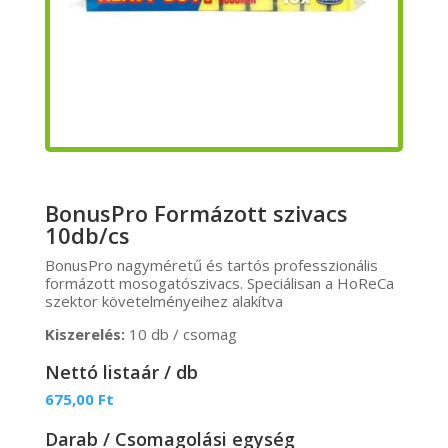
BonusPro Formázott szivacs
10db/cs
BonusPro nagyméretű és tartós professzionális
formázott mosogatószivacs. Speciálisan a HoReCa
szektor követelményeihez alakítva
Kiszerelés:
10 db / csomag
Nettó listaár / db
675,00
Ft
Darab / Csomagolási egység