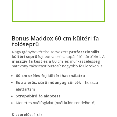
Bonus Maddox 60 cm kültéri fa
tolóseprű
Nagy igénybevételre tervezett
professzionális
kültéri seprűfej
, extra erős, kopásálló sörtékkel. A
masszív fa test
és a 60 cm-es munkaszélesség
hatékony takarítást biztosít nagyobb felületeken is.
60 cm széles fej kültéri használatra
Extra erős, sűrű műanyag sörték
– hosszú
élettartam
Strapabíró fa alaptest
Menetes nyélfoglalat (nyél külön rendelhető)
Kiszerelés:
1 db