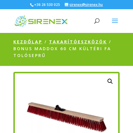
+36 26 530 025
sirenex@sirenex.hu
KEZDŐLAP
/
TAKARÍTÓESZKÖZÖK
/
BONUS MADDOX 60 CM KÜLTÉRI FA
TOLÓSEPRŰ