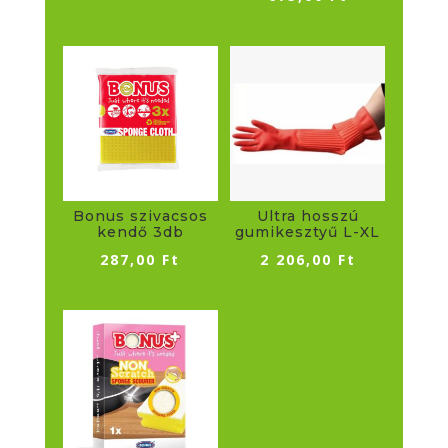
Bonus szivacsos
Ultra hosszú
kendő 3db
gumikesztyű L-XL
287,00
Ft
2 206,00
Ft