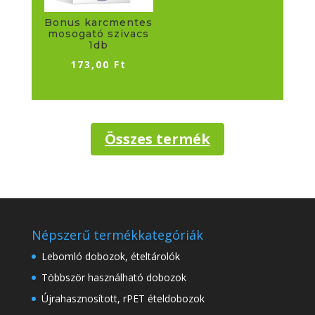
Bonus karcmentes
mosogató szivacs
1db
173,00
Ft
Összes termék
Népszerű termékkategóriák
Lebomló dobozok, ételtárolók
Többször használható dobozok
Újrahasznosított, rPET ételdobozok