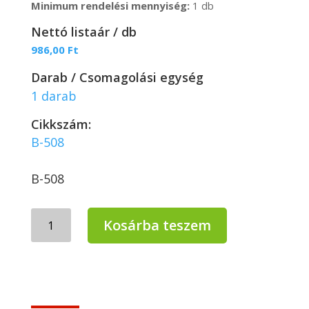
Minimum rendelési mennyiség:
1 db
Nettó listaár / db
986,00
Ft
Darab / Csomagolási egység
1 darab
Cikkszám:
B-508
B-508
Bonus
Kosárba teszem
Maddox
60
cm
kültéri
fa