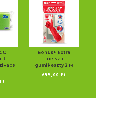
ECO
Bonus+ Extra
tt
hosszú
zivacs
gumikesztyű M
655,00
Ft
Ft