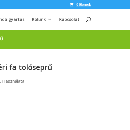
0 Elemek
ndő gyártás
Rólunk
Kapcsolat
RŰ
ri fa tolóseprű
l. Használata