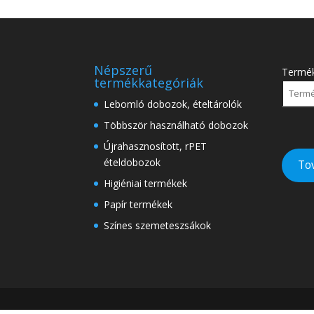
Népszerű
Termé
termékkategóriák
Lebomló dobozok, ételtárolók
Többször használható dobozok
Újrahasznosított, rPET
ételdobozok
To
Higiéniai termékek
Papír termékek
Színes szemeteszsákok