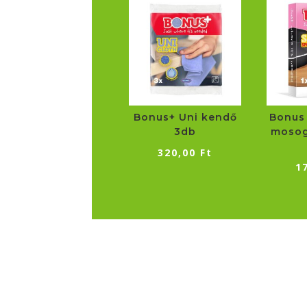
Bonus+ Uni kendő
Bonus
3db
mosog
320,00
Ft
1