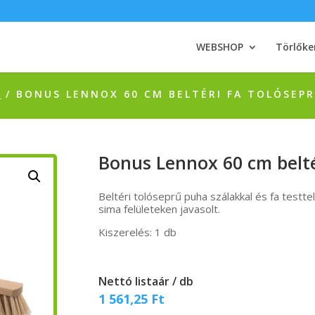
WEBSHOP
Törlőke
K
/ BONUS LENNOX 60 CM BELTÉRI FA TOLÓSEP
Bonus Lennox 60 cm belté
Beltéri tolóseprű puha szálakkal és fa testte
sima felületeken javasolt.
Kiszerelés: 1 db
Nettó listaár / db
1 561,25
Ft