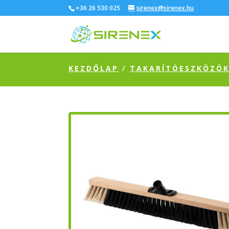
+36 26 530 025
sirenex@sirenex.hu
KEZDŐLAP
/
TAKARÍTÓESZKÖZÖ