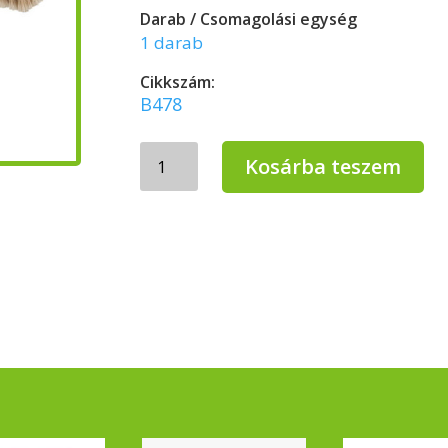
Darab / Csomagolási egység
1 darab
Cikkszám:
B478
Bonus
Kosárba teszem
Lennox
60
cm
beltéri
fa
tolóseprű
mennyiség