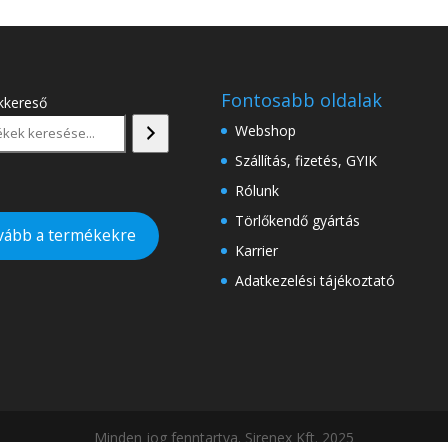
Fontosabb oldalak
kkereső
Webshop
Szállítás, fizetés, GYIK
Rólunk
Törlőkendő gyártás
vább a termékekre
Karrier
Adatkezelési tájékoztató
Minden jog fenntartva. Sirenex Kft. 2025