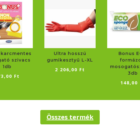
 karcmentes
Ultra hosszú
Bonus 
ató szivacs
gumikesztyű L-XL
formázo
1db
mosogatós
2 206,00
Ft
3db
73,00
Ft
148,00
Összes termék