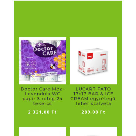
Doctor Care Méz-
LUCART FATO
Levendula WC
17×17 BAR & ICE
papír 3 réteg 24
CREAM egyrétegű,
tekercs
fehér szalvéta
2 321,00
Ft
289,08
Ft