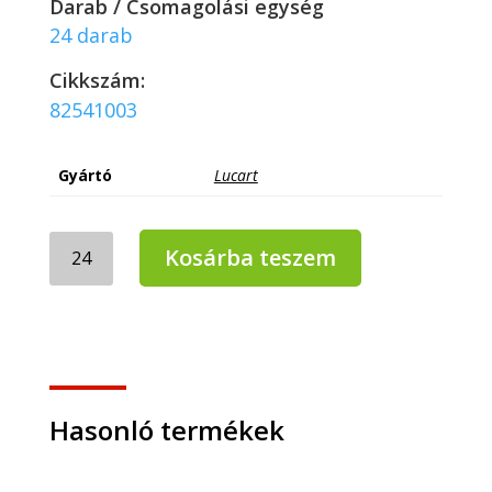
Darab / Csomagolási egység
24 darab
Cikkszám:
82541003
Gyártó
Lucart
LUCART
Kosárba teszem
FATO
kétrétegű
koktél
szalvéta
1/4
hajtással
24x24cm
Hasonló termékek
mennyiség