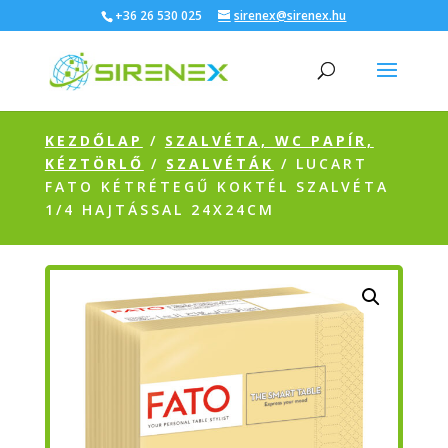
+36 26 530 025
sirenex@sirenex.hu
KEZDŐLAP
/
SZALVÉTA, WC PAPÍR,
KÉZTÖRLŐ
/
SZALVÉTÁK
/ LUCART
FATO KÉTRÉTEGŰ KOKTÉL SZALVÉTA
1/4 HAJTÁSSAL 24X24CM