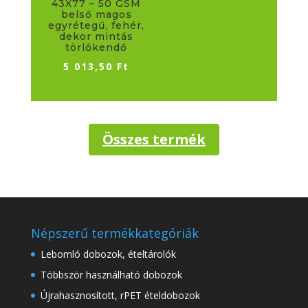
43X77 – 50 GSM
belső magos
egyrétegű, fehér,
dekor mintás
törlőkendő
5 013,50
Ft
Összes termék
Népszerű termékkategóriák
Lebomló dobozok, ételtárolók
Többször használható dobozok
Újrahasznosított, rPET ételdobozok