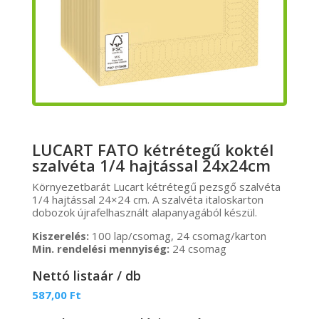
LUCART FATO kétrétegű koktél
szalvéta 1/4 hajtással 24x24cm
Környezetbarát Lucart kétrétegű pezsgő szalvéta
1/4 hajtással 24×24 cm. A szalvéta italoskarton
dobozok újrafelhasznált alapanyagából készül.
Kiszerelés:
100 lap/csomag, 24 csomag/karton
Min. rendelési mennyiség:
24 csomag
Nettó listaár / db
587,00
Ft