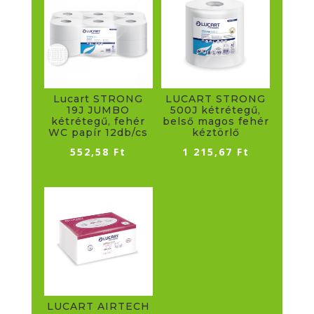
Lucart STRONG
LUCART STRONG
19J JUMBO
500J kétrétegű,
kétrétegű, fehér
belső magos fehér
WC papír 12db/cs
kéztörlő
552,58
Ft
1 215,67
Ft
LUCART AIRTECH