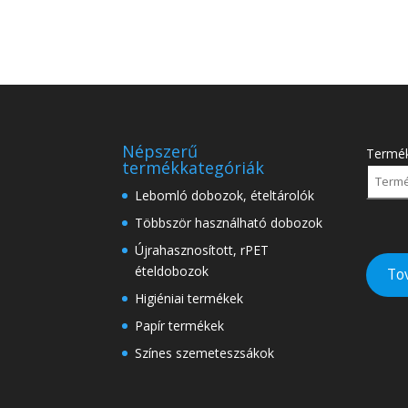
Népszerű
Termé
termékkategóriák
Lebomló dobozok, ételtárolók
Többször használható dobozok
Újrahasznosított, rPET
ételdobozok
To
Higiéniai termékek
Papír termékek
Színes szemeteszsákok