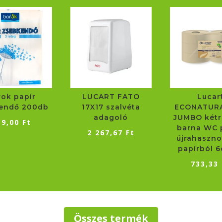
rok papír
LUCART FATO
Lucar
endő 200db
17X17 szalvéta
ECONATURA
adagoló
JUMBO kétr
59,00
Ft
barna WC p
2 267,67
Ft
újrahaszno
papírból 6
733,33
Összes termék