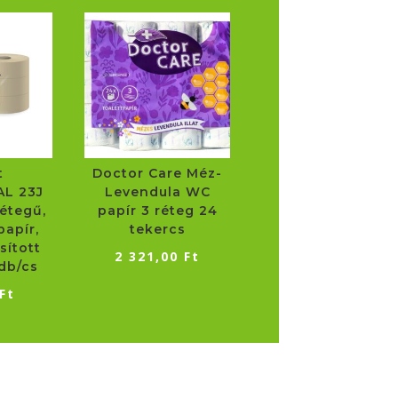
t
Doctor Care Méz-
L 23J
Levendula WC
étegű,
papír 3 réteg 24
apír,
tekercs
sított
2 321,00
Ft
db/cs
Ft