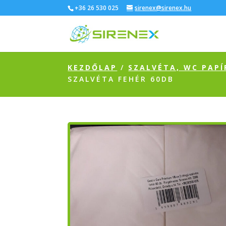
+36 26 530 025
sirenex@sirenex.hu
KEZDŐLAP
/
SZALVÉTA, WC PAPÍ
SZALVÉTA FEHÉR 60DB