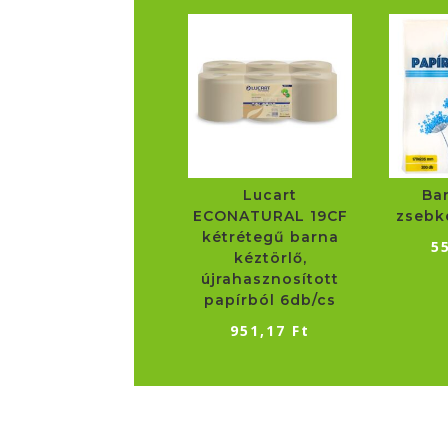
Lucart
Ba
ECONATURAL 19CF
zsebk
kétrétegű barna
5
kéztörlő,
újrahasznosított
papírból 6db/cs
951,17
Ft