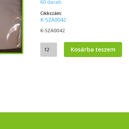
60 darab
Cikkszám:
K-SZA0042
K-SZA0042
Gastro
Kosárba teszem
Care
Prémium
1/8-
os
2
rétegű
szalvéta
fehér
60db
mennyiség