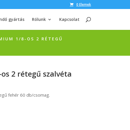
0 Elemek
ndő gyártás
Rólunk
Kapcsolat
MIUM 1/8-OS 2 RÉTEGŰ
os 2 rétegű szalvéta
tegű fehér 60 db/csomag.