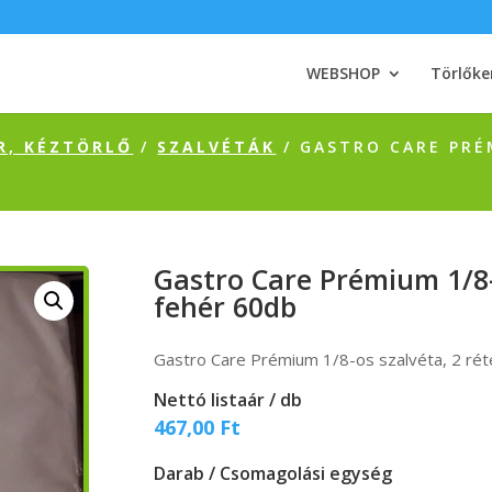
WEBSHOP
Törlőke
R, KÉZTÖRLŐ
/
SZALVÉTÁK
/ GASTRO CARE PRÉ
Gastro Care Prémium 1/8-
fehér 60db
Gastro Care Prémium 1/8-os szalvéta, 2 ré
Nettó listaár / db
467,00
Ft
Darab / Csomagolási egység