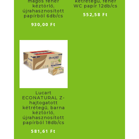
magos fehér
kétrétegű, fehér
kéztörlő,
WC papír 12db/cs
újrahasznosított
552,58
Ft
papírból 6db/cs
930,00
Ft
Lucart
ECONATURAL Z-
hajtogatott
kétrétegű, barna
kéztörlő,
újrahasznosított
papírból 18db/cs
581,61
Ft