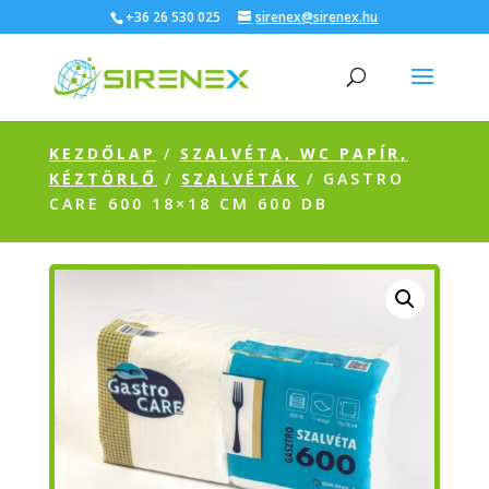
+36 26 530 025
sirenex@sirenex.hu
KEZDŐLAP
/
SZALVÉTA, WC PAPÍR,
KÉZTÖRLŐ
/
SZALVÉTÁK
/ GASTRO
CARE 600 18×18 CM 600 DB