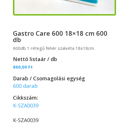
Gastro Care 600 18×18 cm 600
db
600db 1 rétegű fehér szalvéta 18x18cm.
Nettó listaár / db
860,00
Ft
Darab / Csomagolási egység
600 darab
Cikkszám:
K-SZA0039
K-SZA0039