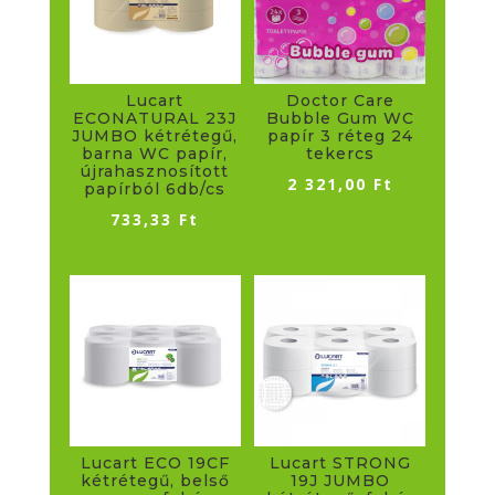
Lucart
Doctor Care
ECONATURAL 23J
Bubble Gum WC
JUMBO kétrétegű,
papír 3 réteg 24
barna WC papír,
tekercs
újrahasznosított
2 321,00
Ft
papírból 6db/cs
733,33
Ft
Lucart ECO 19CF
Lucart STRONG
kétrétegű, belső
19J JUMBO