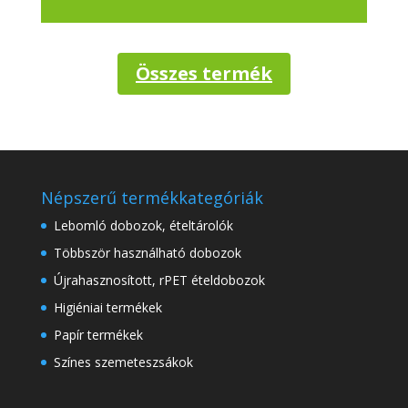
Összes termék
Népszerű termékkategóriák
Lebomló dobozok, ételtárolók
Többször használható dobozok
Újrahasznosított, rPET ételdobozok
Higiéniai termékek
Papír termékek
Színes szemeteszsákok