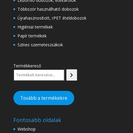
Lebomló dobozok, ételtárolók
Többször használható dobozok
Újrahasznosított, rPET ételdobozok
Higiéniai termékek
Papír termékek
Színes szemeteszsákok
Termékkereső
Tovább a termékekre
Fontosabb oldalak
Webshop