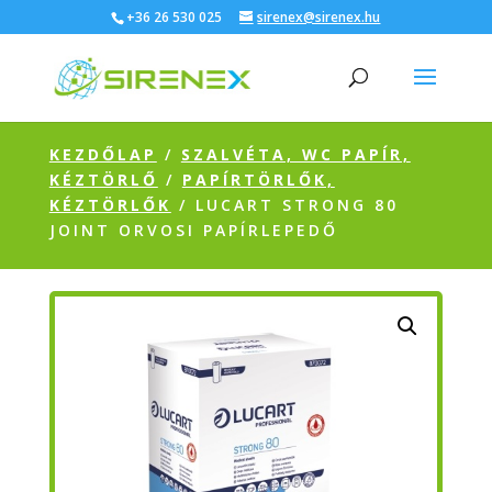
+36 26 530 025
sirenex@sirenex.hu
KEZDŐLAP
/
SZALVÉTA, WC PAPÍR,
KÉZTÖRLŐ
/
PAPÍRTÖRLŐK,
KÉZTÖRLŐK
/ LUCART STRONG 80
JOINT ORVOSI PAPÍRLEPEDŐ