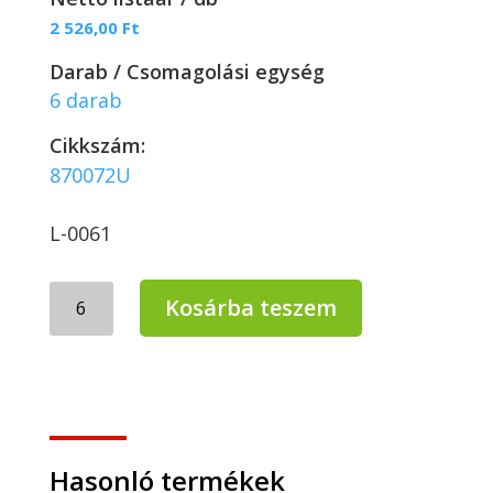
2 526,00
Ft
Darab / Csomagolási egység
6 darab
Cikkszám:
870072U
L-0061
LUCART
Kosárba teszem
STRONG
80
JOINT
orvosi
papírlepedő
mennyiség
Hasonló termékek