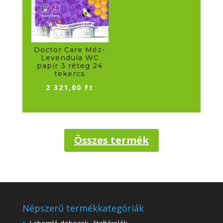
Doctor Care Méz-
Levendula WC
papír 3 réteg 24
tekercs
2 321,00
Ft
Összes termék
Népszerű termékkategóriák