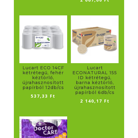
Lucart ECO 14CF
Lucart
kétrétegű, fehér
ECONATURAL 155
kéztörlő,
ID kétrétegű,
újrahasznosított
barna kéztörlő,
papírból 12db/cs
újrahasznosított
papírból 6db/cs
537,33
Ft
2 140,17
Ft