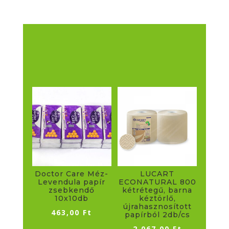
Doctor Care Méz-
LUCART
Levendula papír
ECONATURAL 800
zsebkendő
kétrétegű, barna
10x10db
kéztörlő,
újrahasznosított
463,00
Ft
papírból 2db/cs
2 067,00
Ft