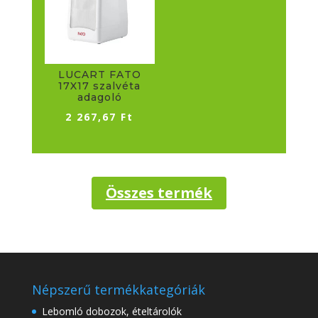
LUCART FATO
17X17 szalvéta
adagoló
2 267,67
Ft
Összes termék
Népszerű termékkategóriák
Lebomló dobozok, ételtárolók