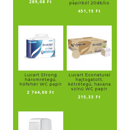
289,08
Ft
papírból 20db/cs
451,15
Ft
Lucart Strong
Lucart Econatural
háromrétegű,
hajtogatott,
hófehér WC papír
kétrétegű, havana
színű WC papír
2 744,00
Ft
215,33
Ft