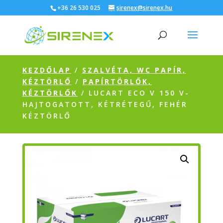
+36 26 530 025
sirenex@sirenex.hu
KEZDŐLAP
/
SZALVÉTA, WC PAPÍR,
KÉZTÖRLŐ
/
PAPÍRTÖRLŐK,
KÉZTÖRLŐK
/ LUCART ECO V 150 V-
HAJTOGATOTT, KÉTRÉTEGŰ, FEHÉR
KÉZTÖRLŐ