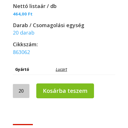
Nettó listaár / db
464,00
Ft
Darab / Csomagolási egység
20 darab
Cikkszám:
863062
Gyártó
Lucart
Lucart
Kosárba teszem
ECO
V
150
V-
hajtogatott,
kétrétegű,