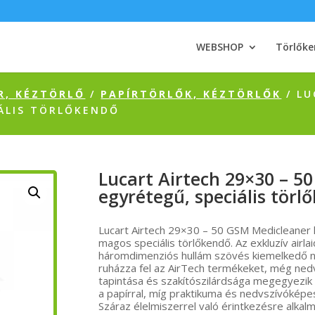
WEBSHOP
Törlőke
R, KÉZTÖRLŐ
/
PAPÍRTÖRLŐK, KÉZTÖRLŐK
/ LU
IÁLIS TÖRLŐKENDŐ
Lucart Airtech 29×30 – 5
egyrétegű, speciális törl
Lucart Airtech 29×30 – 50 GSM Medicleaner 
magos speciális törlőkendő. Az exkluzív airla
háromdimenziós hullám szövés kiemelkedő ne
ruházza fel az AirTech termékeket, még ned
tapintása és szakítószilárdsága megegyezik a
a papírral, míg praktikuma és nedvszívóképe
Száraz élelmiszerrel való érintkezésre alkalm