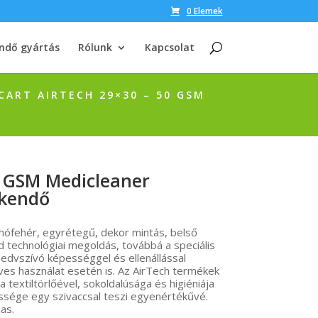
0 Elemek
ndő gyártás
Rólunk
Kapcsolat
CART AIRTECH 29×30 – 50 GSM
0 GSM Medicleaner
őkendő
hófehér, egyrétegű, dekor mintás, belső
id technológiai megoldás, továbbá a speciális
dvszívó képességgel és ellenállással
ves használat esetén is. Az AirTech termékek
 textiltörlőével, sokoldalúsága és higiéniája
ssége egy szivaccsal teszi egyenértékűvé.
as.