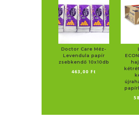
Doctor Care Méz-
Levendula papír
ECON
zsebkendő 10x10db
ha
kétré
463,00
Ft
k
újrah
papír
5