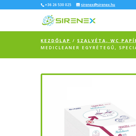
+36 26 530 025
sirenex@sirenex.hu
KEZDŐLAP
/
SZALVÉTA, WC PAPÍ
MEDICLEANER EGYRÉTEGŰ, SPEC