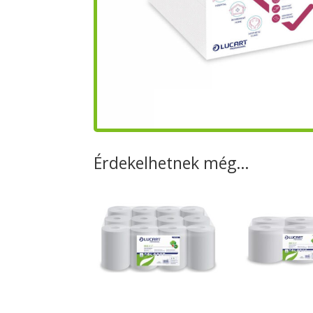
Érdekelhetnek még…