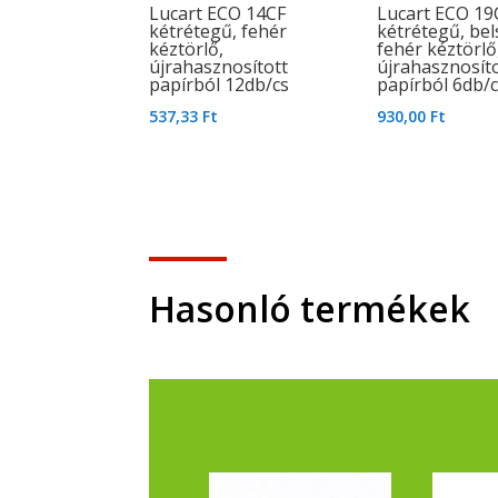
Lucart ECO 14CF
Lucart ECO 19
kétrétegű, fehér
kétrétegű, be
kéztörlő,
fehér kéztörlő
újrahasznosított
újrahasznosít
papírból 12db/cs
papírból 6db/c
537,33
Ft
930,00
Ft
Hasonló termékek