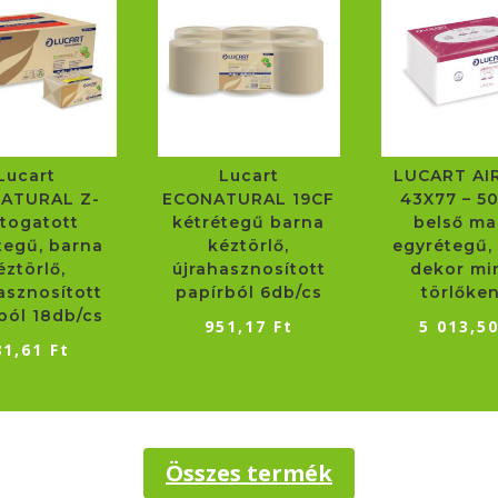
Lucart
Lucart
LUCART AI
ATURAL Z-
ECONATURAL 19CF
43X77 – 5
jtogatott
kétrétegű barna
belső m
tegű, barna
kéztörlő,
egyrétegű, 
éztörlő,
újrahasznosított
dekor mi
asznosított
papírból 6db/cs
törlőke
ból 18db/cs
951,17
Ft
5 013,5
81,61
Ft
Összes termék