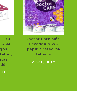
RTECH
Doctor Care Méz-
0 GSM
Levendula WC
agos
papír 3 réteg 24
fehér,
tekercs
ntás
2 321,00
Ft
ndő
0
Ft