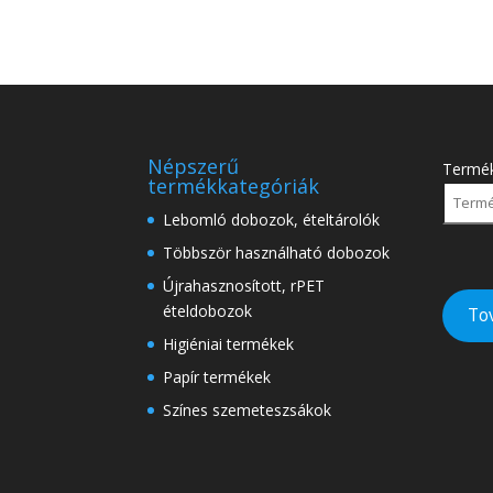
Népszerű
Termé
termékkategóriák
Lebomló dobozok, ételtárolók
Többször használható dobozok
Újrahasznosított, rPET
ételdobozok
To
Higiéniai termékek
Papír termékek
Színes szemeteszsákok