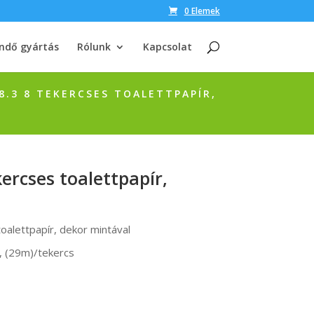
0 Elemek
ndő gyártás
Rólunk
Kapcsolat
8.3 8 TEKERCSES TOALETTPAPÍR,
rcses toalettpapír,
alettpapír, dekor mintával
p, (29m)/tekercs