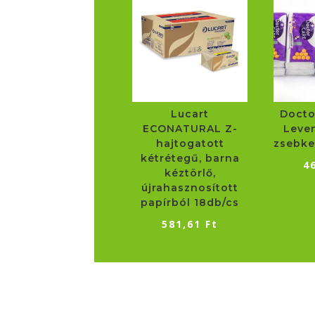
Lucart
Docto
ECONATURAL Z-
Leve
hajtogatott
zsebke
kétrétegű, barna
4
kéztörlő,
újrahasznosított
papírból 18db/cs
581,61
Ft