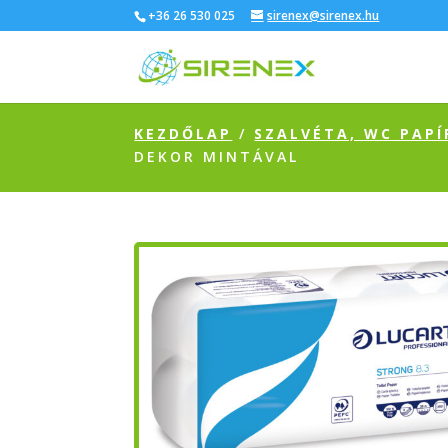
+36 26 530 025
sirenex@sirenex.hu
KEZDŐLAP
/
SZALVÉTA, WC PAPÍ
DEKOR MINTÁVAL