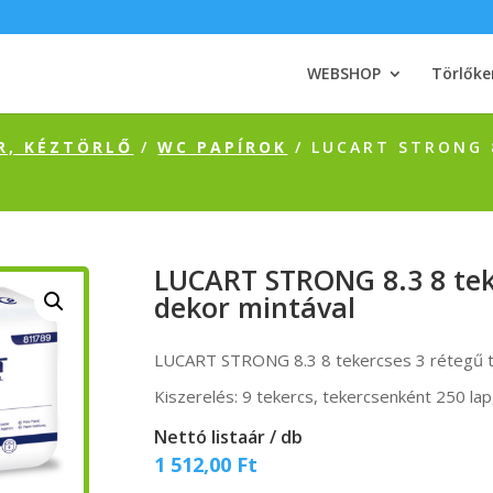
WEBSHOP
Törlőke
R, KÉZTÖRLŐ
/
WC PAPÍROK
/ LUCART STRONG 
LUCART STRONG 8.3 8 teke
dekor mintával
LUCART STRONG 8.3 8 tekercses 3 rétegű to
Kiszerelés: 9 tekercs, tekercsenként 250 la
Nettó listaár / db
1 512,00
Ft