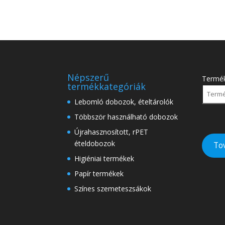
Népszerű
Termé
termékkategóriák
Lebomló dobozok, ételtárolók
Többször használható dobozok
Újrahasznosított, rPET
ételdobozok
To
Higiéniai termékek
Papír termékek
Színes szemeteszsákok