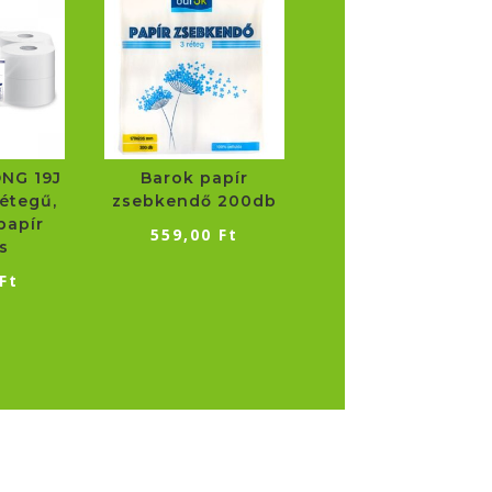
NG 19J
Barok papír
étegű,
zsebkendő 200db
papír
559,00
Ft
s
Ft