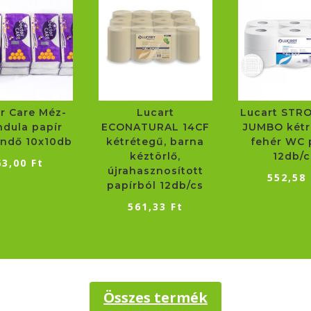
r Care Méz-
Lucart
Lucart STRO
ndula papír
ECONATURAL 14CF
JUMBO kétr
ndő 10x10db
kétrétegű, barna
fehér WC 
kéztörlő,
12db/c
63,00
Ft
újrahasznosított
552,58
papírból 12db/cs
561,33
Ft
Összes termék