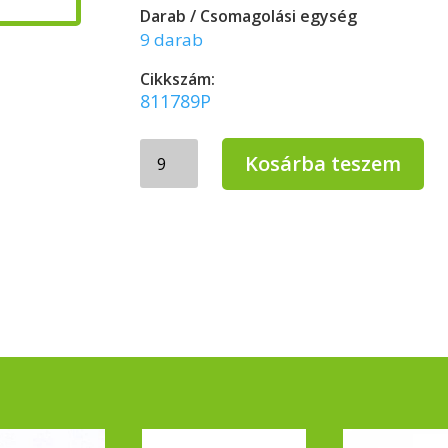
Darab / Csomagolási egység
9 darab
Cikkszám:
811789P
LUCART
Kosárba teszem
STRONG
8.3
8
tekercses
toalettpapír,
dekor
mintával
mennyiség