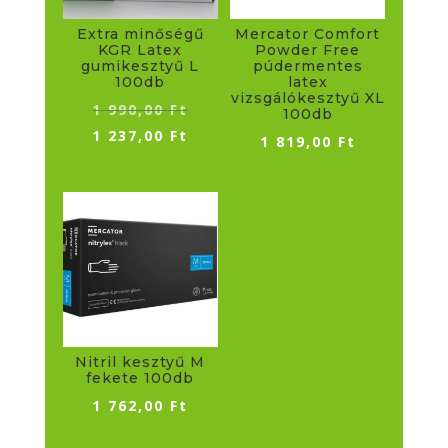
Extra minőségű
Mercator Comfort
KGR Latex
Powder Free
gumikesztyű L
púdermentes
100db
latex
vizsgálókesztyű XL
Original
1 990,00
Ft
100db
price
Current
1 237,00
Ft
1 819,00
Ft
was:
price
1
is:
990,00 Ft.
1
237,00 Ft.
Nitril kesztyű M
fekete 100db
1 762,00
Ft