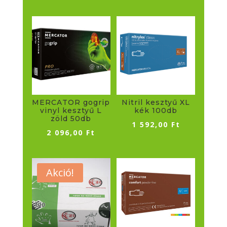
MERCATOR gogrip
Nitril kesztyű XL
vinyl kesztyű L
kék 100db
zöld 50db
1 592,00
Ft
2 096,00
Ft
Akció!