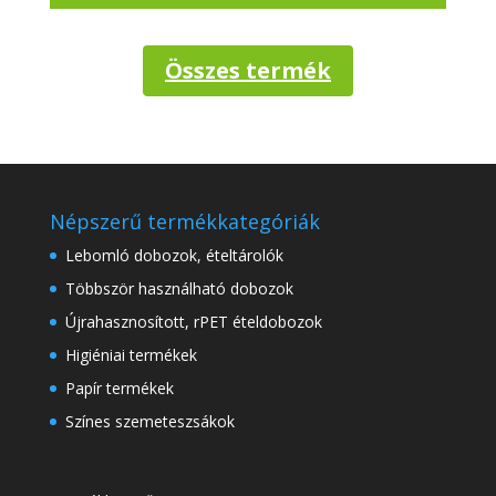
Összes termék
Népszerű termékkategóriák
Lebomló dobozok, ételtárolók
Többször használható dobozok
Újrahasznosított, rPET ételdobozok
Higiéniai termékek
Papír termékek
Színes szemeteszsákok