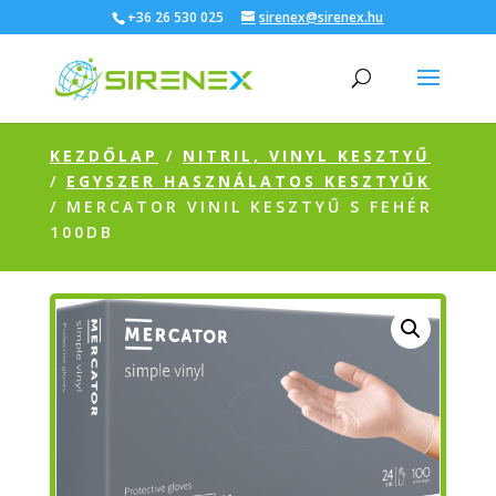
+36 26 530 025
sirenex@sirenex.hu
KEZDŐLAP
/
NITRIL, VINYL KESZTYŰ
/
EGYSZER HASZNÁLATOS KESZTYŰK
/ MERCATOR VINIL KESZTYŰ S FEHÉR
100DB