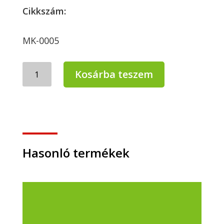
Cikkszám:
MK-0005
Mercator
Kosárba teszem
Vinil
kesztyű
S
fehér
100db
mennyiség
Hasonló termékek