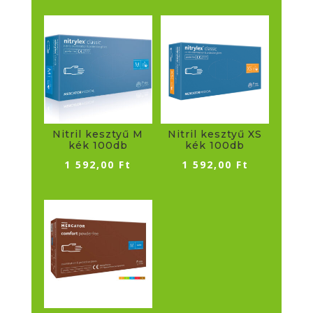
Nitril kesztyű M
Nitril kesztyű XS
kék 100db
kék 100db
1 592,00
Ft
1 592,00
Ft