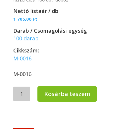
Nettó listaár / db
1 705,00
Ft
Darab / Csomagolási egység
100 darab
Cikkszám:
M-0016
M-0016
Mercator
Kosárba teszem
Santex
púderes
latex
orvosi
kesztyű
XL