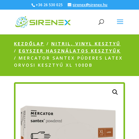
+36 26 530 025
sirenex@sirenex.hu
KEZDŐLAP
/
NITRIL, VINYL KESZTYŰ
/
EGYSZER HASZNÁLATOS KESZTYŰK
/ MERCATOR SANTEX PÚDERES LATEX
ORVOSI KESZTYŰ XL 100DB