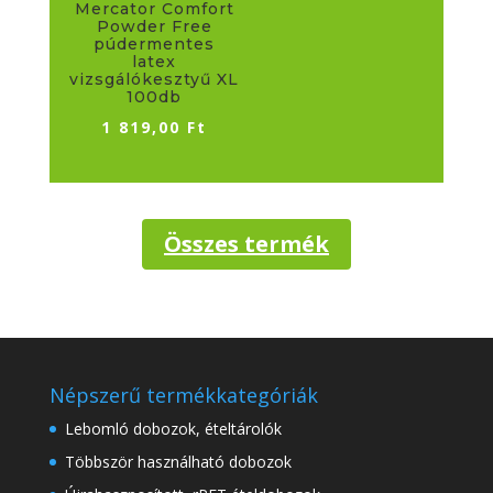
Mercator Comfort
Powder Free
púdermentes
latex
vizsgálókesztyű XL
100db
1 819,00
Ft
Összes termék
Népszerű termékkategóriák
Lebomló dobozok, ételtárolók
Többször használható dobozok