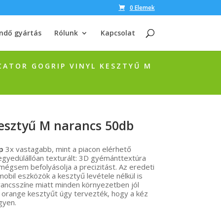
0 Elemek
ndő gyártás
Rólunk
Kapcsolat
CATOR GOGRIP VINYL KESZTYŰ M
esztyű M narancs 50db
p
3x vastagabb, mint a piacon elérhető
 egyedülállóan texturált: 3D gyémánttextúra
, mégsem befolyásolja a precizitást. Az eredeti
mobil eszközök a kesztyű levétele nélkül is
arancsszíne miatt minden környezetben jól
orange kesztyűt úgy tervezték, hogy a kéz
gyen.