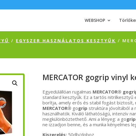
WEBSHOP
Törlőke
TYŰ
/
EGYSZER HASZNÁLATOS KESZTYŰK
/ MER
MERCATOR gogrip vinyl k
Egyedülállóan rugalmas
MERCATOR® gogri
standard kesztyűk. Ez a tartós nitrilkesztyű
borítja, amely erős és stabil fogást biztosít
MERCATOR®
go
grip
struktúra jóvoltából a 
használhatók. Kiváló láthatóságú, intenzív n
megkülönböztethető. Ami a lényeg: a go
grip
ne izzadjon benne, és a munka kényelmes le
Kiszerelés:
50db/doboz