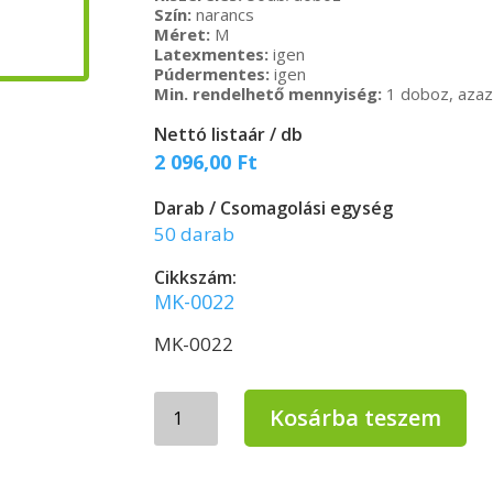
Szín:
narancs
Méret:
M
Latexmentes:
igen
Púdermentes:
igen
Min. rendelhető mennyiség:
1 doboz, aza
Nettó listaár / db
2 096,00
Ft
Darab / Csomagolási egység
50 darab
Cikkszám:
MK-0022
MK-0022
MERCATOR
Kosárba teszem
gogrip
vinyl
kesztyű