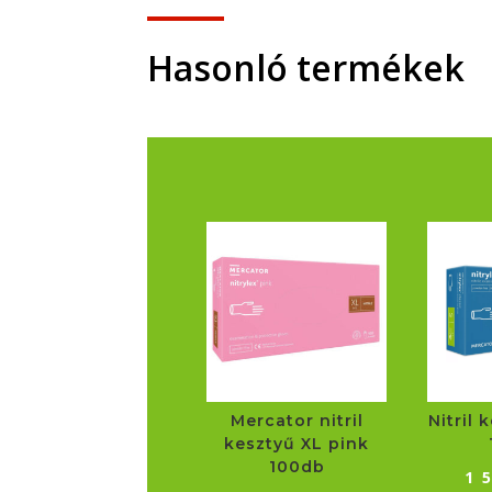
Hasonló termékek
Mercator nitril
Nitril 
kesztyű XL pink
100db
1 