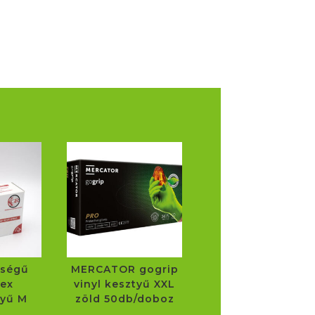
őségű
MERCATOR gogrip
ex
vinyl kesztyű XXL
tyű M
zöld 50db/doboz
b