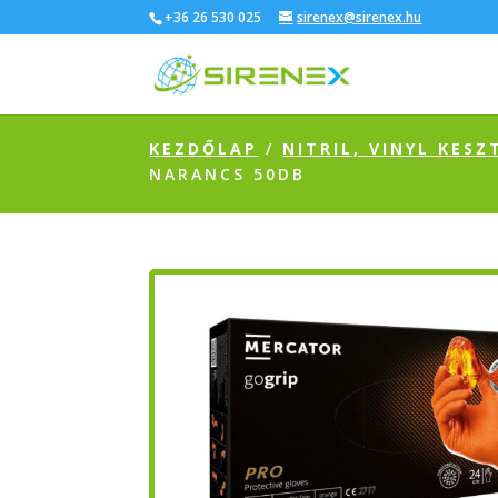
+36 26 530 025
sirenex@sirenex.hu
KEZDŐLAP
/
NITRIL, VINYL KESZ
NARANCS 50DB