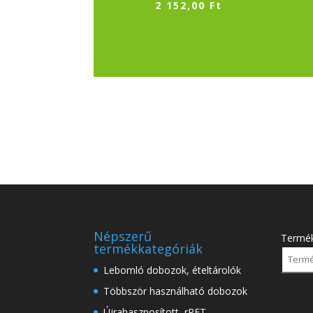
2 152,00
Ft
Népszerű
Termé
termékkategóriák
Lebomló dobozok, ételtárolók
Többször használható dobozok
Újrahasznosított, rPET