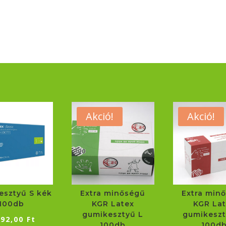
M
narancs
50db
mennyiség
Akció!
Akció!
kesztyű S kék
Extra minőségű
Extra min
100db
KGR Latex
KGR Lat
gumikesztyű L
gumikesz
592,00
Ft
100db
100d