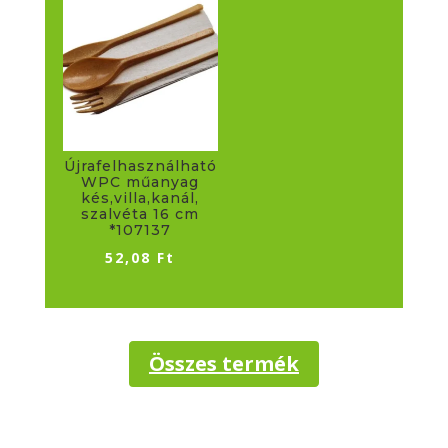
Újrafelhasználható
WPC műanyag
kés,villa,kanál,
szalvéta 16 cm
*107137
52,08
Ft
Összes termék