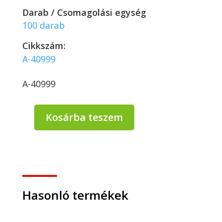
Darab / Csomagolási egység
100 darab
Cikkszám:
A-40999
A-40999
Kosárba teszem
Szívószál
fekete
PAPÍR
egyesével
csomagolt/komp.
BUBBLE
TEA
Hasonló termékek
210
mm