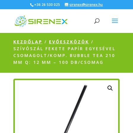
+36 26 530 025
sirenex@sirenex.hu
KEZDŐLAP
/
EVŐESZKÖZÖK
/
SZÍVÓSZÁL FEKETE PAPÍR EGYESÉVEL
CSOMAGOLT/KOMP. BUBBLE TEA 210
MM Q: 12 MM – 100 DB/CSOMAG