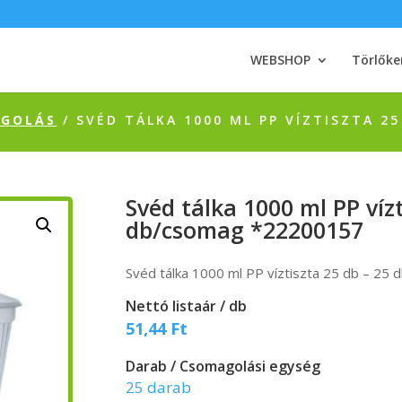
WEBSHOP
Törlőke
AGOLÁS
/ SVÉD TÁLKA 1000 ML PP VÍZTISZTA 2
Svéd tálka 1000 ml PP vízt
db/csomag *22200157
Svéd tálka 1000 ml PP víztiszta 25 db – 2
Nettó listaár / db
51,44
Ft
Darab / Csomagolási egység
25 darab