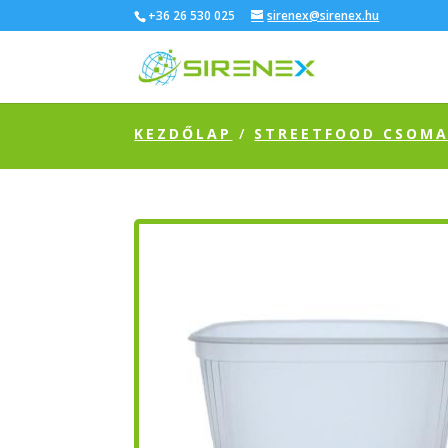
+36 26 530 025
sirenex@sirenex.hu
KEZDŐLAP
/
STREETFOOD CSOM