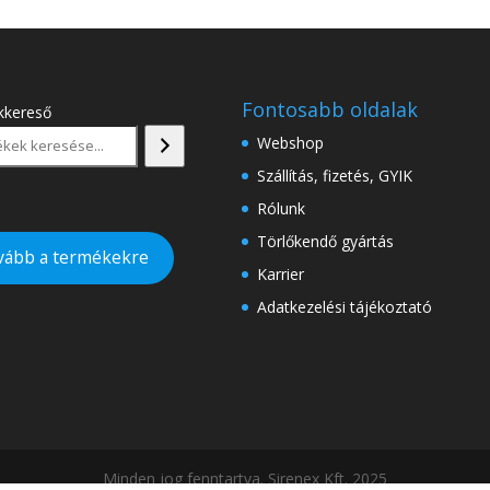
Fontosabb oldalak
kkereső
Webshop
Szállítás, fizetés, GYIK
Rólunk
Törlőkendő gyártás
vább a termékekre
Karrier
Adatkezelési tájékoztató
Minden jog fenntartva. Sirenex Kft. 2025