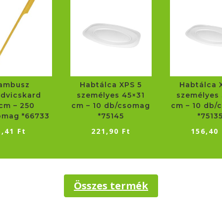
ambusz
Habtálca XPS 5
Habtálca 
dvicskard
személyes 45×31
személyes 
cm – 250
cm – 10 db/csomag
cm – 10 db/
omag *66733
*75145
*7513
5,41
Ft
221,90
Ft
156,40
Összes termék