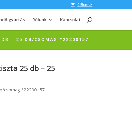
0 Elemek
ndő gyártás
Rólunk
Kapcsolat
5 DB – 25 DB/CSOMAG *22200157
iszta 25 db – 25
5 db/csomag *22200157