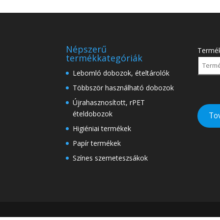
Népszerű
Termé
termékkategóriák
Lebomló dobozok, ételtárolók
Többször használható dobozok
Újrahasznosított, rPET
ételdobozok
To
Higiéniai termékek
Papír termékek
Színes szemeteszsákok