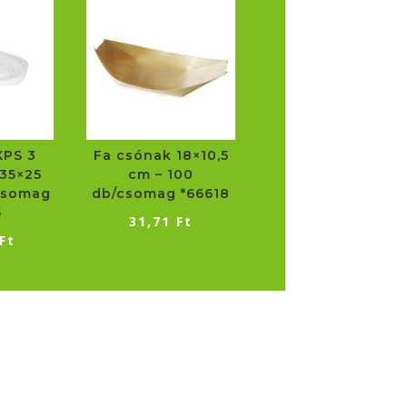
XPS 3
Fa csónak 18×10,5
35×25
cm – 100
csomag
db/csomag *66618
5
31,71
Ft
Ft