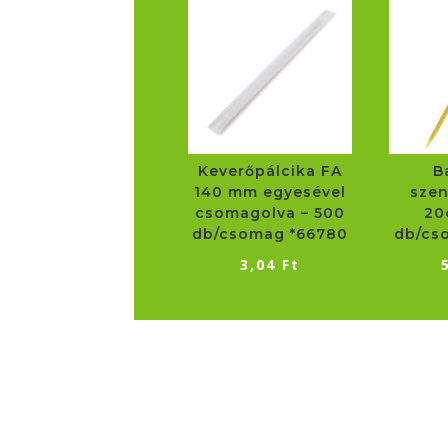
Keverőpálcika FA
B
140 mm egyesével
szen
csomagolva – 500
20
db/csomag *66780
db/cs
3,04
Ft