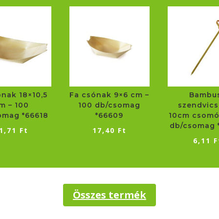
-
50
db/csomag
*74350
mennyiség
ónak 18×10,5
Fa csónak 9×6 cm –
Bambu
m – 100
100 db/csomag
szendvics
omag *66618
*66609
10cm csomó
db/csomag 
1,71
Ft
17,40
Ft
6,11
F
Összes termék