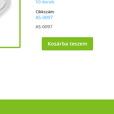
50 darab
Cikkszám:
AS-0097
AS-0097
Kosárba teszem
Snap
On
Salátás
Tető
(500-
600ml)
Méret
(külső):
Ø
165
x
25mm