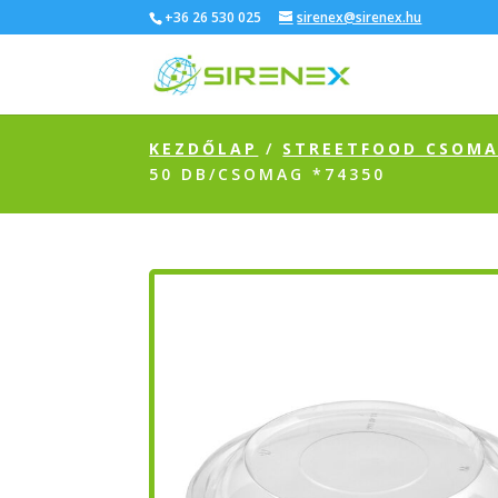
+36 26 530 025
sirenex@sirenex.hu
KEZDŐLAP
/
STREETFOOD CSOM
50 DB/CSOMAG *74350