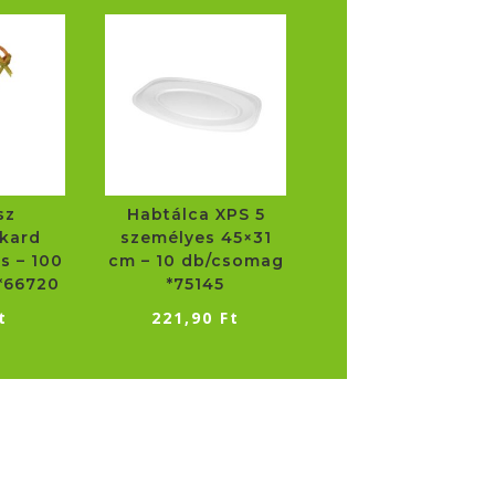
sz
Habtálca XPS 5
kard
személyes 45×31
s – 100
cm – 10 db/csomag
*66720
*75145
t
221,90
Ft