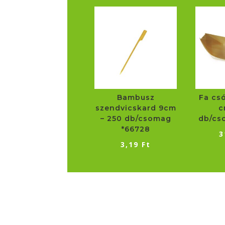
Bambusz
Fa cs
szendvicskard 9cm
c
– 250 db/csomag
db/cs
*66728
3
3,19
Ft