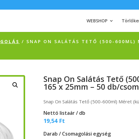
WEBSHOP
Törlőke
AGOLÁS
/ SNAP ON SALÁTÁS TETŐ (500-600ML) 
Snap On Salátás Tető (500
165 x 25mm – 50 db/cso
Snap On Salátás Tető (500-600ml) Méret (
Nettó listaár / db
19,54
Ft
Darab / Csomagolási egység