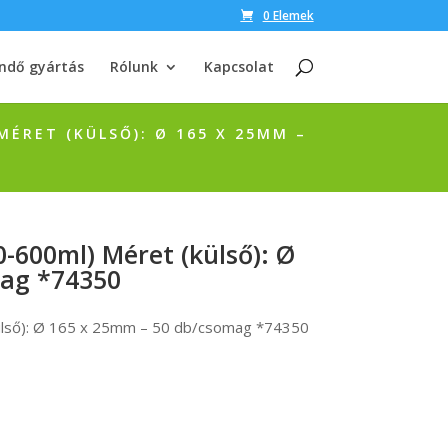
0 Elemek
ndő gyártás
Rólunk
Kapcsolat
MÉRET (KÜLSŐ): Ø 165 X 25MM –
-600ml) Méret (külső): Ø
mag *74350
külső): Ø 165 x 25mm – 50 db/csomag *74350