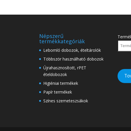
Népszerű
Termé
termékkategóriák
Lebomló dobozok, ételtárolók
Többször használható dobozok
Újrahasznosított, rPET
ételdobozok
To
Higiéniai termékek
Papír termékek
Színes szemeteszsákok