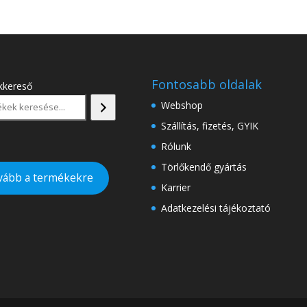
Fontosabb oldalak
kkereső
Webshop
Szállítás, fizetés, GYIK
Rólunk
Törlőkendő gyártás
vább a termékekre
Karrier
Adatkezelési tájékoztató