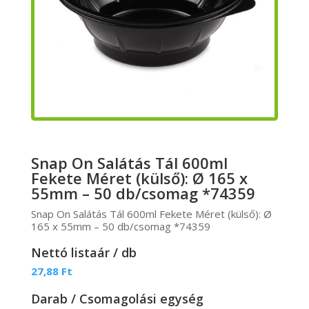
Snap On Salátás Tál 600ml
Fekete Méret (külső): Ø 165 x
55mm – 50 db/csomag *74359
Snap On Salátás Tál 600ml Fekete Méret (külső): Ø
165 x 55mm – 50 db/csomag *74359
Nettó listaár / db
27,88
Ft
Darab / Csomagolási egység