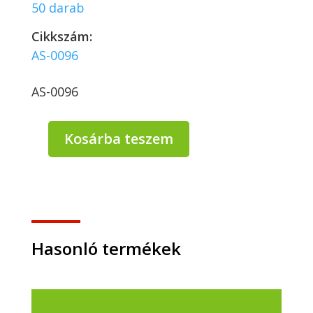
50 darab
Cikkszám:
AS-0096
AS-0096
Kosárba teszem
Snap
On
Salátás
Tál
600ml
Fekete
Méret
Hasonló termékek
(külső):
Ø
165
x