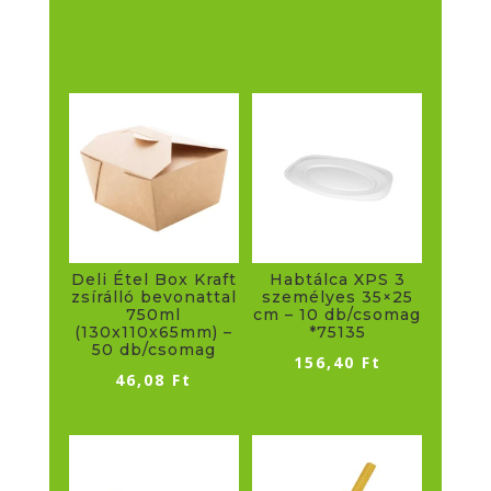
55mm
-
50
db/csomag
*74359
mennyiség
Deli Étel Box Kraft
Habtálca XPS 3
zsírálló bevonattal
személyes 35×25
750ml
cm – 10 db/csomag
(130x110x65mm) –
*75135
50 db/csomag
156,40
Ft
46,08
Ft