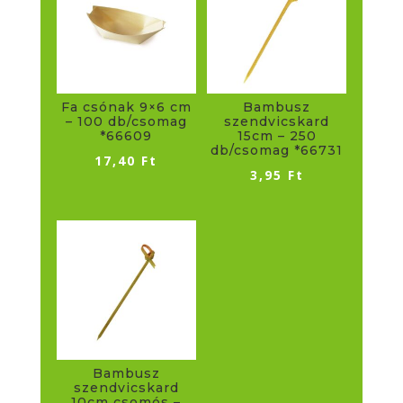
Fa csónak 9×6 cm
Bambusz
– 100 db/csomag
szendvicskard
*66609
15cm – 250
db/csomag *66731
17,40
Ft
3,95
Ft
Bambusz
szendvicskard
10cm csomós –