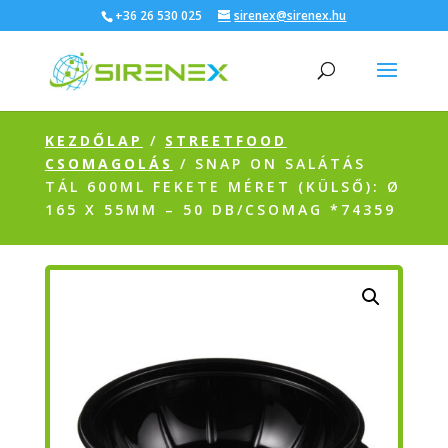
+36 26 530 025
sirenex@sirenex.hu
KEZDŐLAP
/
STREETFOOD
CSOMAGOLÁS
/ SNAP ON SALÁTÁS
TÁL 600ML FEKETE MÉRET (KÜLSŐ): Ø
165 X 55MM – 50 DB/CSOMAG *74359