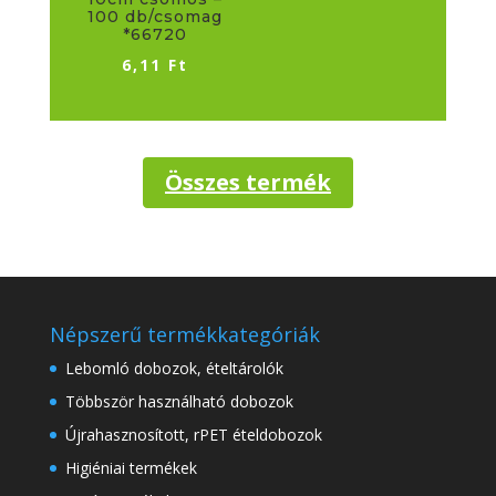
100 db/csomag
*66720
6,11
Ft
Összes termék
Népszerű termékkategóriák
Lebomló dobozok, ételtárolók
Többször használható dobozok
Újrahasznosított, rPET ételdobozok
Higiéniai termékek