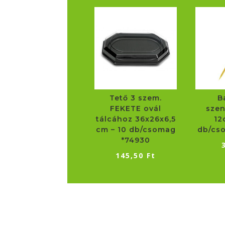
Tető 3 szem.
B
FEKETE ovál
szen
tálcához 36x26x6,5
12
cm – 10 db/csomag
db/cs
*74930
145,50
Ft