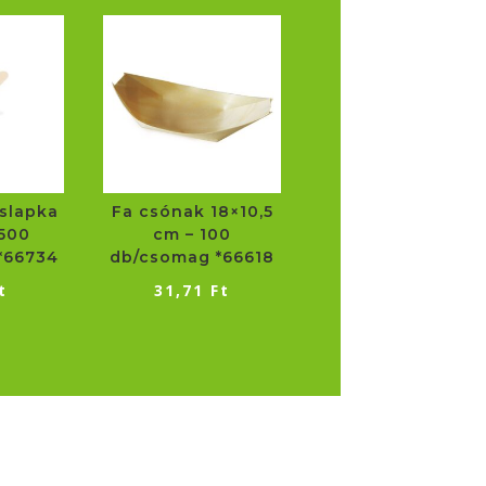
oslapka
Fa csónak 18×10,5
500
cm – 100
*66734
db/csomag *66618
t
31,71
Ft