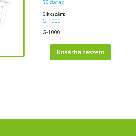
50 darab
Cikkszám:
G-1000
G-1000
Kosárba teszem
(Q-
Box)
PP
Szögletes
doboz
fehér
1000
ml
mikrózható
-
50
db/csomag