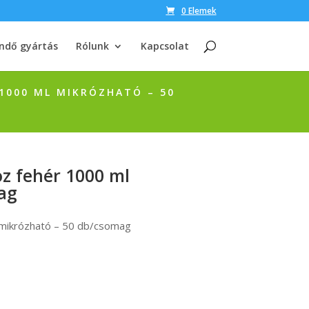
0 Elemek
ndő gyártás
Rólunk
Kapcsolat
 1000 ML MIKRÓZHATÓ – 50
oz fehér 1000 ml
ag
 mikrózható – 50 db/csomag