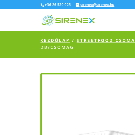
+36 26 530 025
sirenex@sirenex.hu
KEZDŐLAP
/
STREETFOOD CSOM
DB/CSOMAG