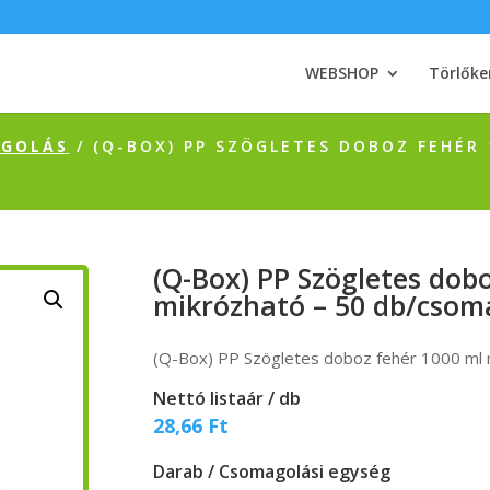
WEBSHOP
Törlőke
AGOLÁS
/ (Q-BOX) PP SZÖGLETES DOBOZ FEHÉR
(Q-Box) PP Szögletes dob
mikrózható – 50 db/csom
(Q-Box) PP Szögletes doboz fehér 1000 ml
Nettó listaár / db
28,66
Ft
Darab / Csomagolási egység