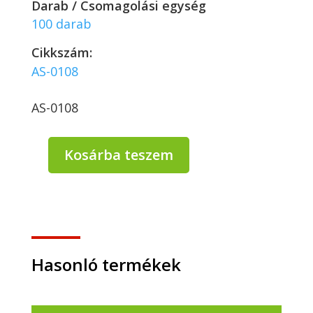
Darab / Csomagolási egység
100 darab
Cikkszám:
AS-0108
AS-0108
Kosárba teszem
PP
Hagner
szögletes
tálka
200
ml
(100%
Hasonló termékek
újrahasznosítható)
-
100