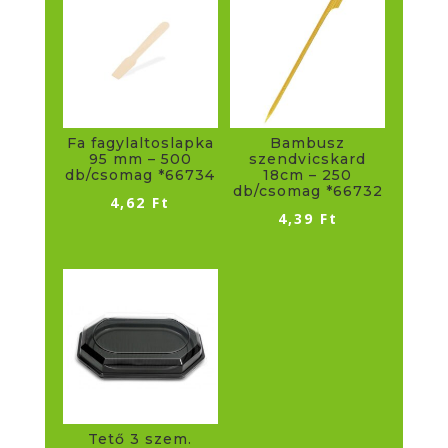
Fa fagylaltoslapka
Bambusz
95 mm – 500
szendvicskard
db/csomag *66734
18cm – 250
db/csomag *66732
4,62
Ft
4,39
Ft
Tető 3 szem.