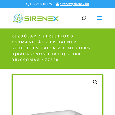
+36 26 530 025
sirenex@sirenex.hu
KEZDŐLAP
/
STREETFOOD
CSOMAGOLÁS
/ PP HAGNER
SZÖGLETES TÁLKA 200 ML (100%
ÚJRAHASZNOSÍTHATÓ) – 100
DB/CSOMAG *77320