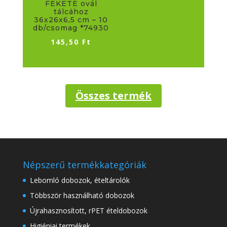
FEKETE ovál
tálcához
36x26x6,5 cm – 10
db/csomag *74930
145,50
Ft
Összes termék
Népszerű termékkategóriák
Lebomló dobozok, ételtárolók
Többször használható dobozok
Újrahasznosított, rPET ételdobozok
Higiéniai termékek