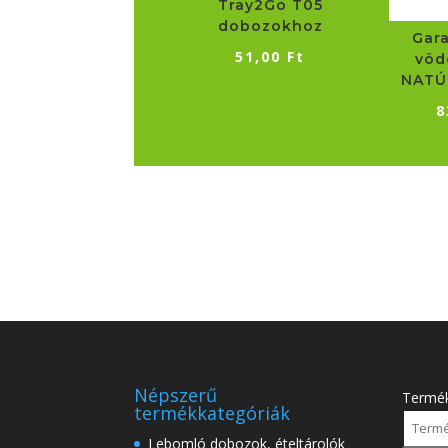
Tray2Go T05
dobozokhoz
Gar
51,00
Ft
vöd
NATÚ
8
Népszerű
Termé
termékkategóriák
Lebomló dobozok, ételtárolók