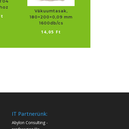
 T04
hoz
Vákuumtasak,
Ft
180×200×0,09 mm
1600db/cs
14,05
Ft
IT Partnerünk:
Abylon Consulting -