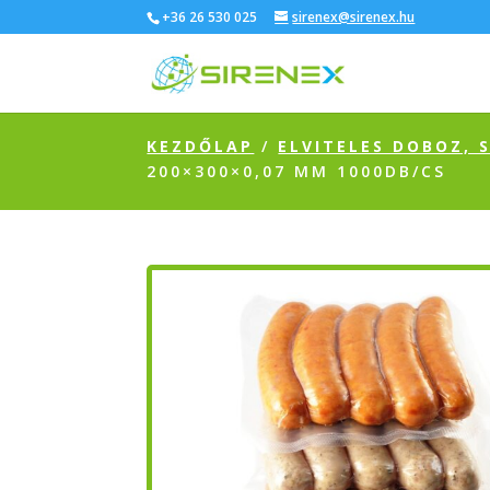
+36 26 530 025
sirenex@sirenex.hu
KEZDŐLAP
/
ELVITELES DOBOZ,
200×300×0,07 MM 1000DB/CS