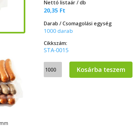
Nettó listaár / db
20,35
Ft
Darab / Csomagolási egység
1000 darab
Cikkszám:
STA-0015
Vákuumtasak,
Kosárba teszem
200x300×0,07
mm
1000db/cs
mennyiség
 mm