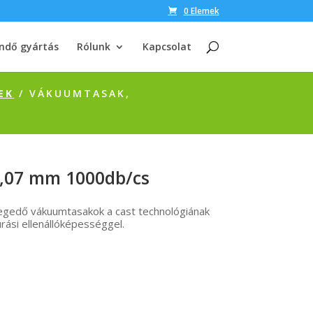
0 Elemek
ndő gyártás
Rólunk
Kapcsolat
EK
/ VÁKUUMTASAK,
,07 mm 1000db/cs
egedő vákuumtasakok a cast technológiának
ási ellenállóképességgel.
E