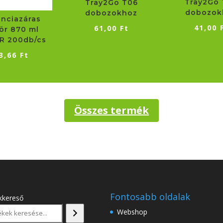
Tray2Go
Tray2Go T06
dobozok
dobozokhoz
anciazáras
41,00
61,00
Ft
ör 870 ml
R 200db/cs
3,66
Ft
Összes termék
Fontosabb oldalak
kkereső
Webshop