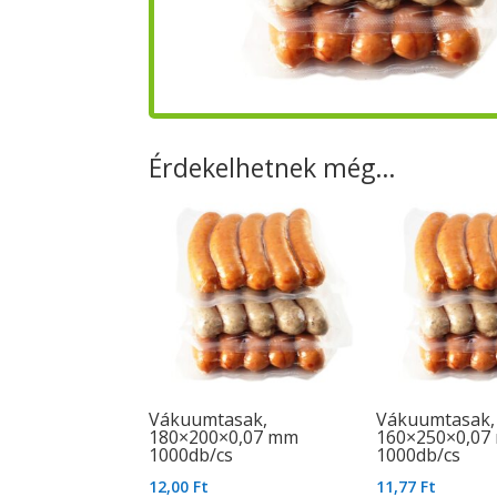
Érdekelhetnek még…
Vákuumtasak,
Vákuumtasak,
180×200×0,07 mm
160×250×0,07
1000db/cs
1000db/cs
12,00
Ft
11,77
Ft