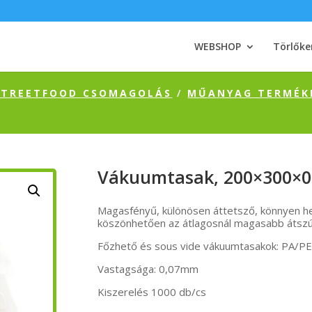
WEBSHOP
Törlőke
 STREETFOOD CSOMAGOLÁS
/
MŰANYAG TERMÉK
Vákuumtasak, 200×300×0
Magasfényű, különösen áttetsző, könnyen h
köszönhetően az átlagosnál magasabb átszúr
Főzhető és sous vide vákuumtasakok: PA/P
Vastagsága: 0,07mm
Kiszerelés 1000 db/cs