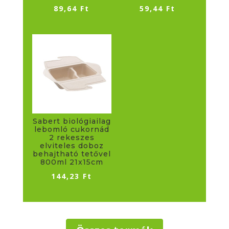
89,64
Ft
59,44
Ft
Sabert biológiailag
lebomló cukornád
2 rekeszes
elviteles doboz
behajtható tetővel
800ml 21x15cm
144,23
Ft