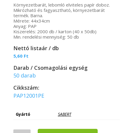
Környezetbarát, lebomló elviteles papír doboz.
Mikrózható és fagyasztható, környezetbarát
termék. Barna.
Mérete: 44x34cm
Anyag: PAP
Kiszerelés: 2000 db / karton (40 x 50db)
Min. rendelési mennyiség: 50 db
Nettó listaár / db
5,60
Ft
Darab / Csomagolási egység
50 darab
Cikkszám:
PAP12001PE
Gyártó
SABERT
Sabert