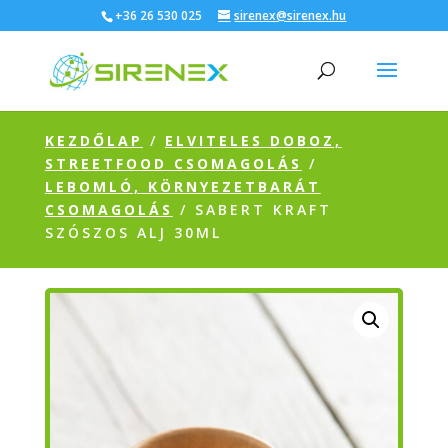
+36 26 530 025
sirenex@sirenex.hu
KEZDŐLAP
/
ELVITELES DOBOZ,
STREETFOOD CSOMAGOLÁS
/
LEBOMLÓ, KÖRNYEZETBARÁT
CSOMAGOLÁS
/ SABERT KRAFT
SZÓSZOS ALJ 30ML