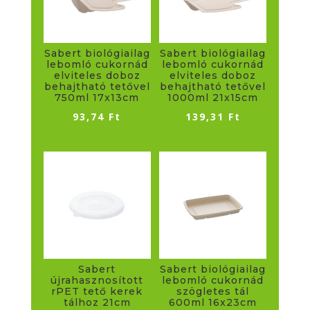
Sabert biológiailag
Sabert biológiailag
lebomló cukornád
lebomló cukornád
elviteles doboz
elviteles doboz
behajtható tetővel
behajtható tetővel
750ml 17x13cm
1000ml 21x15cm
93,74
Ft
139,31
Ft
Sabert
Sabert biológiailag
újrahasznosított
lebomló cukornád
rPET tető kerek
szögletes tál
tálhoz 21cm
600ml 16x23cm