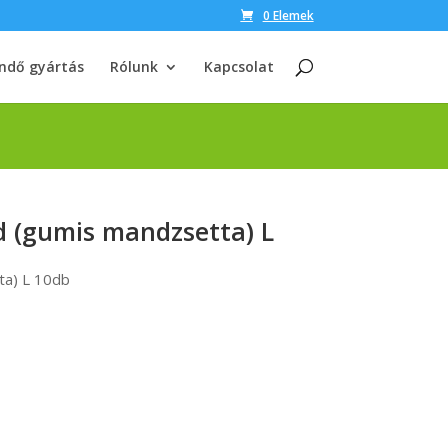
0 Elemek
ndő gyártás
Rólunk
Kapcsolat
d (gumis mandzsetta) L
ta) L 10db