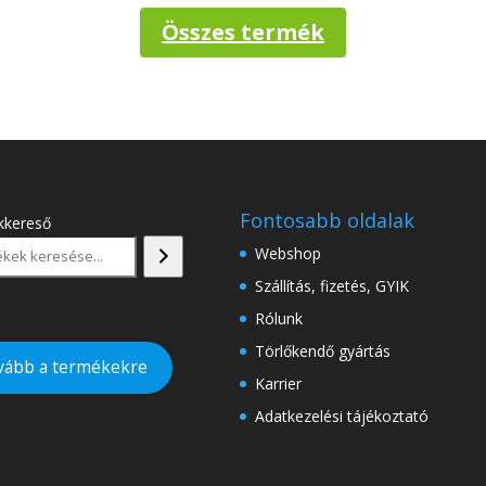
Összes termék
Fontosabb oldalak
kkereső
Webshop
Szállítás, fizetés, GYIK
Rólunk
Törlőkendő gyártás
vább a termékekre
Karrier
Adatkezelési tájékoztató