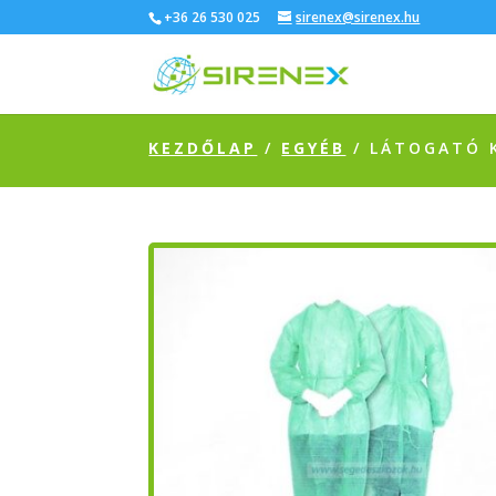
+36 26 530 025
sirenex@sirenex.hu
KEZDŐLAP
/
EGYÉB
/ LÁTOGATÓ 