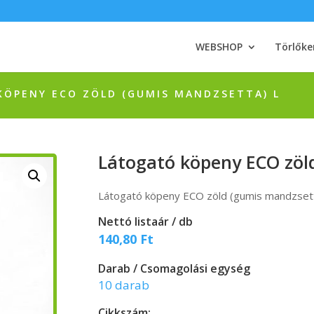
WEBSHOP
Törlőke
KÖPENY ECO ZÖLD (GUMIS MANDZSETTA) L
Látogató köpeny ECO zöl
Látogató köpeny ECO zöld (gumis mandzset
Nettó listaár / db
140,80
Ft
Darab / Csomagolási egység
10 darab
Cikkszám: