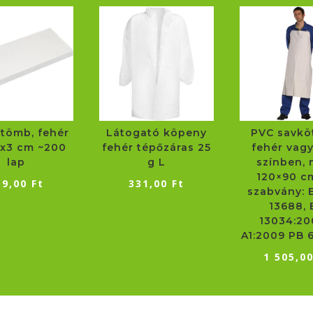
rtömb, fehér
Látogató köpeny
PVC savkö
3x3 cm ~200
fehér tépőzáras 25
fehér vagy
lap
g L
színben, 
120×90 c
19,00
Ft
331,00
Ft
szabvány: 
13688, 
13034:20
A1:2009 PB 6
1 505,0