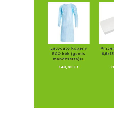
Látogató köpeny
Pincé
ECO kék (gumis
6,5x1
mandzsetta)XL
140,80
Ft
3