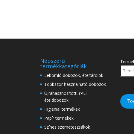
Népszerű
Termé
termékkategóriák
Lebomló dobozok, ételtárolók
Többször használható dobozok
Újrahasznosított, rPET
ételdobozok
To
Higiéniai termékek
Papír termékek
Színes szemeteszsákok