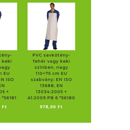
tény-
PVC savkötény-
 keki
fehér vagy keki
nagy
színben, nagy
m EU
110×75 cm EU
EN ISO
szabvány: EN ISO
EN
13688, EN
05 +
13034:2005 +
 *56181
A1:2009 PB 6 *56180
0
Ft
978,00
Ft