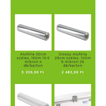
Alufólia 30cm
Glossy Alufólia
széles, 150m 10.5
29cm széles, 100m
mikron 4
9 mikron 25
db/karton
db/karton
5 230,00
Ft
2 482,00
Ft