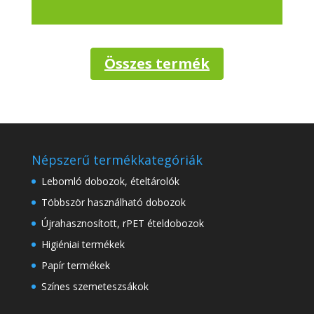
Összes termék
Népszerű termékkategóriák
Lebomló dobozok, ételtárolók
Többször használható dobozok
Újrahasznosított, rPET ételdobozok
Higiéniai termékek
Papír termékek
Színes szemeteszsákok