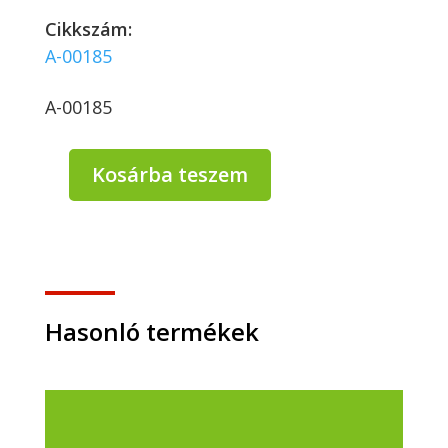
Cikkszám:
A-00185
A-00185
Kosárba teszem
Pita/hamburger
papírtasak
FEHÉR
160x160
mm
-
500
Hasonló termékek
db/csomag
mennyiség