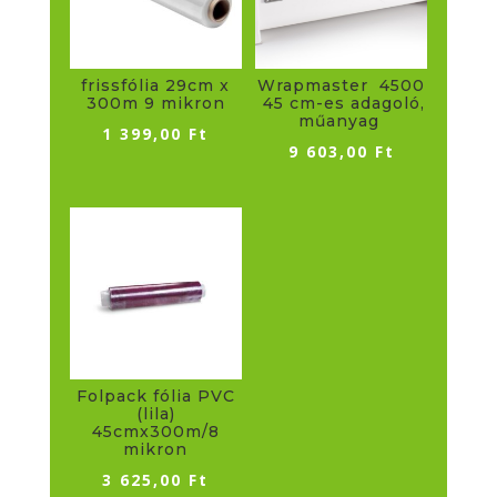
frissfólia 29cm x
Wrapmaster 4500
300m 9 mikron
45 cm-es adagoló,
műanyag
1 399,00
Ft
9 603,00
Ft
Folpack fólia PVC
(lila)
45cmx300m/8
mikron
3 625,00
Ft