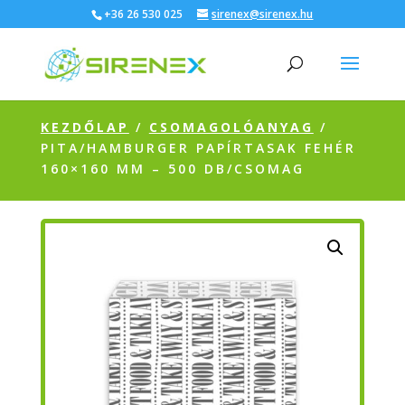
+36 26 530 025
sirenex@sirenex.hu
KEZDŐLAP
/
CSOMAGOLÓANYAG
/
PITA/HAMBURGER PAPÍRTASAK FEHÉR
160×160 MM – 500 DB/CSOMAG