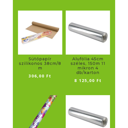
Sütőpapír
Alufólia 45cm
szilikonos 38cm/8
széles, 150m 11
m
mikron 4
db/karton
306,00
Ft
8 125,00
Ft