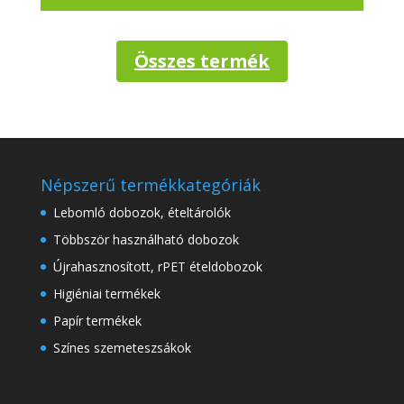
Összes termék
Népszerű termékkategóriák
Lebomló dobozok, ételtárolók
Többször használható dobozok
Újrahasznosított, rPET ételdobozok
Higiéniai termékek
Papír termékek
Színes szemeteszsákok