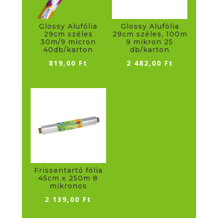
Glossy Alufólia
Glossy Alufólia
29cm széles
29cm széles, 100m
30m/9 micron
9 mikron 25
40db/karton
db/karton
819,00
Ft
2 482,00
Ft
Frissentartó fólia
45cm x 250m 8
mikronos
2 139,00
Ft