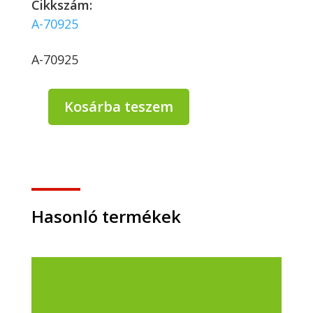
Cikkszám:
A-70925
A-70925
Kosárba teszem
Papírzacskó
sütőipari
2,5
kg
(150+70x350
mm)
BARNA
Hasonló termékek
*70925
mennyiség