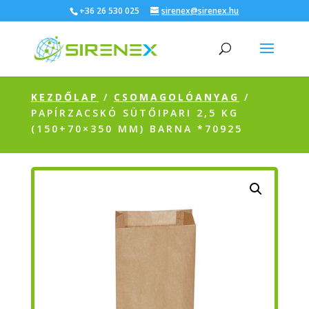
+36 26 530 025
sirenex@sirenex.hu
KEZDŐLAP
/
CSOMAGOLÓANYAG
/
PAPÍRZACSKÓ SÜTŐIPARI 2,5 KG
(150+70×350 MM) BARNA *70925