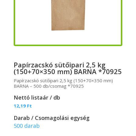
Papírzacskó sütőipari 2,5 kg
(150+70×350 mm) BARNA *70925
Papírzacskó sütőipari 2,5 kg (150+70×350 mm)
BARNA – 500 db/csomag *70925
Nettó listaár / db
12,19
Ft
Darab / Csomagolási egység
500 darab