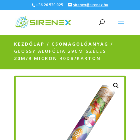
+36 26 530 025
sirenex@sirenex.hu
KEZDŐLAP
/
CSOMAGOLÓANYAG
/
GLOSSY ALUFÓLIA 29CM SZÉLES
30M/9 MICRON 40DB/KARTON