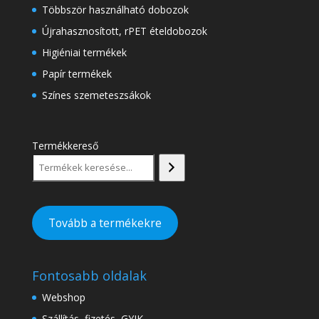
Többször használható dobozok
Újrahasznosított, rPET ételdobozok
Higiéniai termékek
Papír termékek
Színes szemeteszsákok
Termékkereső
Tovább a termékekre
Fontosabb oldalak
Webshop
Szállítás, fizetés, GYIK