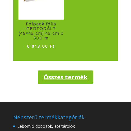
Folpack fólia
PERFORÁLT
(45×45 cm) 45 cm x
500 m
6 013,00
Ft
Összes termék
Népszerű termékkategóriák
Lebomló dobozok, ételtárolók