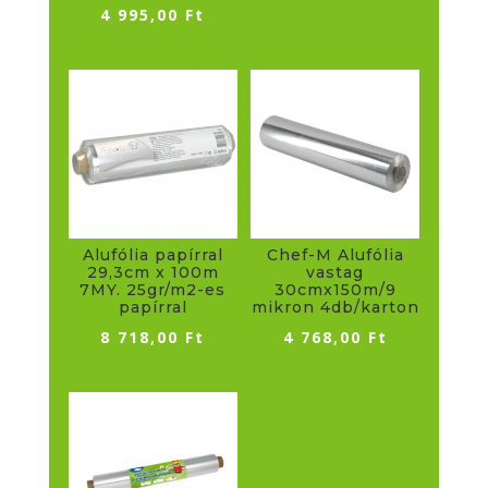
4 995,00
Ft
Alufólia papírral
Chef-M Alufólia
29,3cm x 100m
vastag
7MY. 25gr/m2-es
30cmx150m/9
papírral
mikron 4db/karton
8 718,00
Ft
4 768,00
Ft