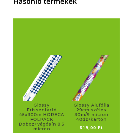
Hasonló termékek
Glossy
Glossy Alufólia
Frissentartó
29cm széles
45x300m HORECA
30m/9 micron
FOLPACK
40db/karton
Doboz+vágósín 8,5
819,00
Ft
micron