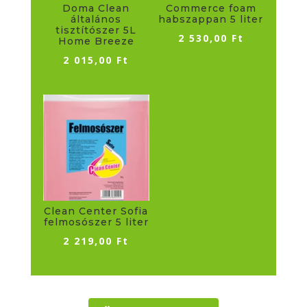
Doma Clean
Commerce foam
általános
habszappan 5 liter
tisztítószer 5L
2 530,00
Ft
Home Breeze
2 015,00
Ft
Clean Center Sofia
felmosószer 5 liter
2 219,00
Ft