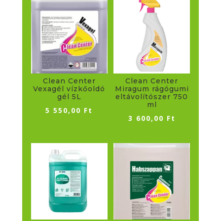
Clean Center
Clean Center
Vexagél vízkőoldó
Miragum rágógumi
gél 5L
eltávolítószer 750
ml
5 550,00
Ft
3 600,00
Ft