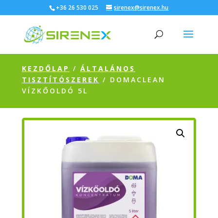
+36 26 530 025
sirenex@sirenex.hu
KEZDŐLAP
/
ÁLTALÁNOS
TISZTÍTÓSZEREK
/ DOMACLEAN
VÍZKŐOLDÓ 5L