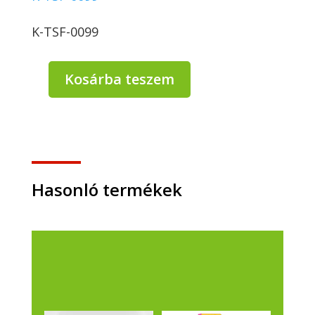
K-TSF-0099
Kosárba teszem
Domaclean
Vízkőoldó
5L
mennyiség
Hasonló termékek