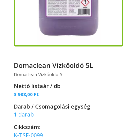
Domaclean Vízkőoldó 5L
Domaclean Vízkőoldó 5L
Nettó listaár / db
3 988,00
Ft
Darab / Csomagolási egység
1 darab
Cikkszám:
K-TSF-0099